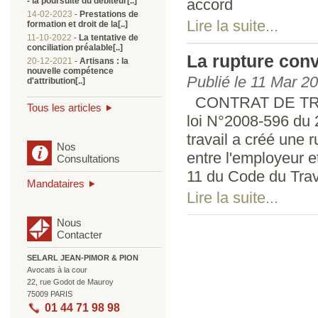
- la poursuite du débiteur[..]
accord
14-02-2023
-
Prestations de
Lire la suite...
formation et droit de la[..]
11-10-2022
-
La tentative de
conciliation préalable[..]
La rupture conv
20-12-2021
-
Artisans : la
nouvelle compétence
Publié le 11 Mar 2
d'attribution[..]
CONTRAT DE TR
Tous les articles
loi N°2008-596 du 
travail a créé une 
Nos
entre l'employeur et 
Consultations
11 du Code du Trava
Mandataires
Lire la suite...
Nous
Contacter
SELARL JEAN-PIMOR & PION
Avocats à la cour
22, rue Godot de Mauroy
75009 PARIS
01 44 71 98 98