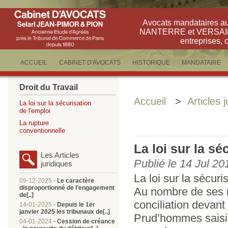
Avocats mandataires a
NANTERRE et VERSAILLE
entreprises, 
ACCUEIL
CABINET D'AVOCATS
HISTORIQUE
MANDATAIRE
Droit du Travail
Accueil
>
Articles 
La loi sur la sécurisation
de l'emploi
La rupture
conventionnelle
La loi sur la sé
Les Articles
Publié le 14 Jul 20
juridiques
La loi sur la sécur
09-12-2025
-
Le caractère
disproportionné de l'engagement
Au nombre de ses no
de[..]
conciliation devant
14-01-2025
-
Depuis le 1er
janvier 2025 les tribunaux de[..]
Prud’hommes saisi 
04-01-2024
-
Cession de créance