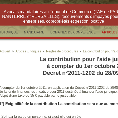
Avocats mandataires au Tribunal de Commerce (TAE de PAR
NANTERRE et VERSAILLES), recouvrements d'impayés pour
entreprises, copropriétés et gestion locative
HISTORIQUE
MANDATAIRE
DOMAINES DE COMPÉTENCE
ARTICLES
Accueil
>
Articles juridiques
>
Règles de procédures
>
La contribution pour l'ai
La contribution pour l'aide ju
à compter du 1er octobre 
Décret n°2011-1202 du 28/0
A compter du 1er octobre 2011, en application du Décret n°2011-1202 du 28/09
de la loi de finances rectificative pour 2011 destinée à financer l'aide juridique
l'objet d'une taxe de 35 € payable par le justiciable.
1°) Exigibilité de la contribution La contribution sera due au mom
:
· Soit par la partie en personne, si c'est elle qui enrôle