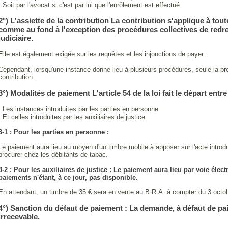
· Soit par l'avocat si c'est par lui que l'enrôlement est effectué
2°) L'assiette de la contribution La contribution s'applique à tout
comme au fond à l'exception des procédures collectives de redre
judiciaire.
Elle est également exigée sur les requêtes et les injonctions de payer.
Cependant, lorsqu'une instance donne lieu à plusieurs procédures, seule la p
contribution.
3°) Modalités de paiement L'article 54 de la loi fait le départ entre
· Les instances introduites par les parties en personne
· Et celles introduites par les auxiliaires de justice
3-1 : Pour les parties en personne :
Le paiement aura lieu au moyen d'un timbre mobile à apposer sur l'acte introduc
procurer chez les débitants de tabac.
3-2 : Pour les auxiliaires de justice : Le paiement aura lieu par voie élect
paiements n'étant, à ce jour, pas disponible.
En attendant, un timbre de 35 € sera en vente au B.R.A. à compter du 3 octo
4°) Sanction du défaut de paiement : La demande, à défaut de pa
irrecevable.