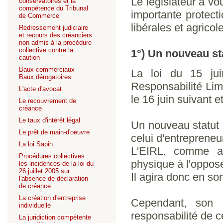
Le législateur a vo
conservatoires et la
compétence du Tribunal
importante protect
de Commerce
libérales et agricol
Redressement judiciaire
et recours des créanciers
non admis à la procédure
collective contre la
1°) Un nouveau st
caution
Baux commerciaux -
La loi du 15 juin
Baux dérogatoires
Responsabilité Limi
L'acte d'avocat
le 16 juin suivant 
Le recouvrement de
créance
Le taux d'intérêt légal
Un nouveau statut p
Le prêt de main-d'oeuvre
celui d'entrepreneur
La loi Sapin
L'EIRL, comme au
Procédures collectives :
physique à l'opposé
les incidences de la loi du
26 juillet 2005 sur
Il agira donc en so
l'absence de déclaration
de créance
La création d'entreprise
Cependant, son s
individuelle
responsabilité de c
La juridiction compétente