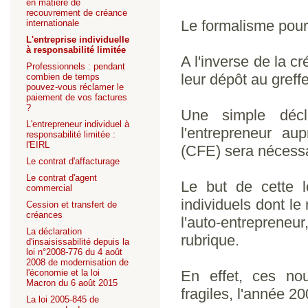
en matière de
recouvrement de créance
Le formalisme pour 
internationale
L'entreprise individuelle
à responsabilité limitée
A l'inverse de la c
Professionnels : pendant
leur dépôt au gref
combien de temps
pouvez-vous réclamer le
paiement de vos factures
?
Une simple décl
L'entrepreneur individuel à
l'entrepreneur au
responsabilité limitée :
l'EIRL
(CFE) sera nécessai
Le contrat d'affacturage
Le contrat d'agent
Le but de cette l
commercial
individuels dont l
Cession et transfert de
créances
l'auto-entreprene
La déclaration
rubrique.
d'insaisissabilité depuis la
loi n°2008-776 du 4 août
2008 de modernisation de
l'économie et la loi
En effet, ces no
Macron du 6 août 2015
fragiles, l'année 2
La loi 2005-845 de