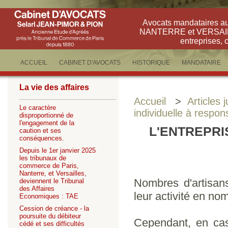
Avocats mandataires a
NANTERRE et VERSAILLE
entreprises, 
ACCUEIL
CABINET D'AVOCATS
HISTORIQUE
MANDATAIRE
La vie des affaires
Accueil
>
Articles 
Le caractère
individuelle à respons
disproportionné de
l'engagement de la
L'ENTREPRI
caution et ses
conséquences.
Depuis le 1er janvier 2025
les tribunaux de
commerce de Paris,
Nanterre, et Versailles,
Nombres d'artisan
deviennent le Tribunal
des Affaires
leur activité en no
Economiques : TAE
Cession de créance - la
poursuite du débiteur
Cependant, en cas
cédé et ses difficultés