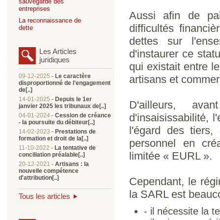
sauvegarde des
entreprises
Aussi afin de pal
La reconnaissance de
difficultés financ
dette
dettes sur l'ens
Les Articles
d'instaurer ce statu
juridiques
qui existait entre
09-12-2025
-
Le caractère
artisans et commer
disproportionné de l'engagement
de[..]
14-01-2025
-
Depuis le 1er
D'ailleurs, ava
janvier 2025 les tribunaux de[..]
d'insaisissabilité, 
04-01-2024
-
Cession de créance
- la poursuite du débiteur[..]
l'égard des tiers
14-02-2023
-
Prestations de
formation et droit de la[..]
personnel en créa
11-10-2022
-
La tentative de
limitée « EURL ».
conciliation préalable[..]
20-12-2021
-
Artisans : la
nouvelle compétence
d'attribution[..]
Cependant, le régi
la SARL est beauco
Tous les articles
- il nécessite la