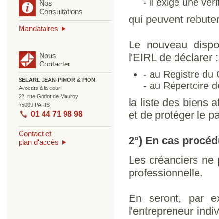
- il exige une vér
Nos
Consultations
qui peuvent rebuter
Mandataires
Le nouveau disposi
Nous
l'EIRL de déclarer :
Contacter
- au Registre du
SELARL JEAN-PIMOR & PION
- au Répertoire d
Avocats à la cour
22, rue Godot de Mauroy
la liste des biens a
75009 PARIS
et de protéger le p
01 44 71 98 98
Contact et
2°) En cas procédu
plan d'accès
Les créanciers ne p
professionnelle.
En seront, par e
l'entrepreneur indi