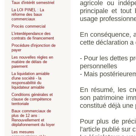
agricole ou indép
Taux d'intérêt semestriel
principale et tout
La LOI PINEL : La
réforme des baux
usage professionne
commerciaux
Procès commercial
En conséquence, a
L'interdépendance des
contrats de financement
cette déclaration a 
Procédure d'injonction de
payer
- Pour les dettes p
Les nouvelles règles en
matière de délais de
personnelles
paiement
- Mais postérieurem
La liquidation amiable
d'une société - la
responsabilité du
liquidateur amiable
En résumé, les cré
Conditions générales et
son patrimoine imm
clause de compétence
territoriale
constitué déjà une
Baux commerciaux de
plus de 12 ans :
Pour plus de préc
Renouvellement et
déplafonnement du loyer
l'article publié sur
Les mesures