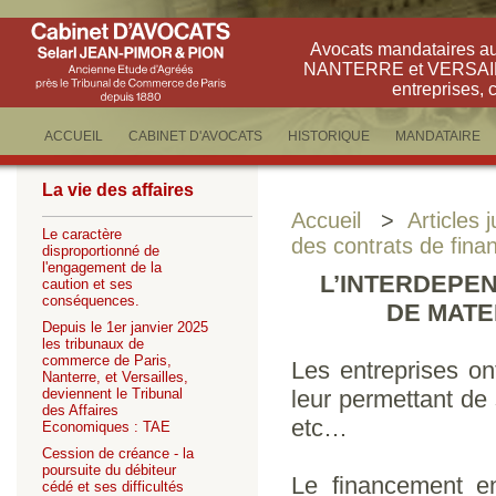
Avocats mandataires a
NANTERRE et VERSAILLE
entreprises, 
ACCUEIL
CABINET D'AVOCATS
HISTORIQUE
MANDATAIRE
La vie des affaires
Accueil
>
Articles 
Le caractère
des contrats de fin
disproportionné de
l'engagement de la
L’INTERDEPE
caution et ses
conséquences.
DE MATE
Depuis le 1er janvier 2025
les tribunaux de
commerce de Paris,
Les entreprises o
Nanterre, et Versailles,
deviennent le Tribunal
leur permettant de
des Affaires
etc…
Economiques : TAE
Cession de créance - la
poursuite du débiteur
Le financement en
cédé et ses difficultés