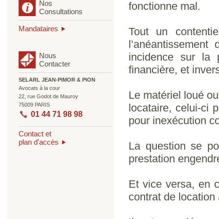
Nos
fonctionne mal.
Consultations
Mandataires
Tout un contenti
l’anéantissement 
incidence sur la 
Nous
Contacter
financière, et inve
SELARL JEAN-PIMOR & PION
Avocats à la cour
Le matériel loué ou
22, rue Godot de Mauroy
75009 PARIS
locataire, celui-ci
01 44 71 98 98
pour inexécution co
Contact et
plan d'accès
La question se pos
prestation engendre
Et vice versa, en 
contrat de location