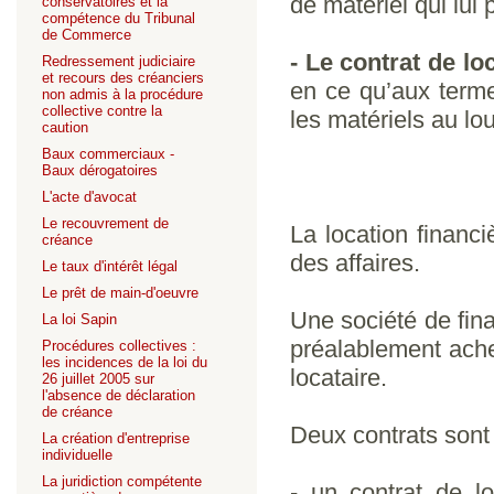
de matériel qui lui
conservatoires et la
compétence du Tribunal
de Commerce
- Le contrat de lo
Redressement judiciaire
et recours des créanciers
en ce qu’aux termes
non admis à la procédure
collective contre la
les matériels au lo
caution
Baux commerciaux -
Baux dérogatoires
L'acte d'avocat
Le recouvrement de
La location financ
créance
des affaires.
Le taux d'intérêt légal
Le prêt de main-d'oeuvre
Une société de fin
La loi Sapin
préalablement ache
Procédures collectives :
les incidences de la loi du
locataire.
26 juillet 2005 sur
l'absence de déclaration
de créance
Deux contrats sont 
La création d'entreprise
individuelle
La juridiction compétente
- un contrat de l