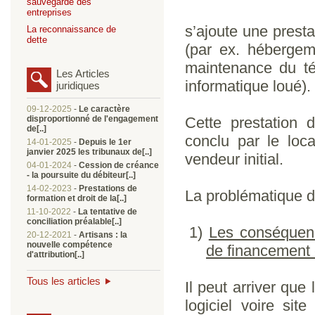
sauvegarde des
entreprises
s’ajoute une presta
La reconnaissance de
dette
(par ex. hébergeme
maintenance du té
Les Articles
informatique loué).
juridiques
09-12-2025
-
Le caractère
disproportionné de l'engagement
Cette prestation 
de[..]
conclu par le loca
14-01-2025
-
Depuis le 1er
janvier 2025 les tribunaux de[..]
vendeur initial.
04-01-2024
-
Cession de créance
- la poursuite du débiteur[..]
14-02-2023
-
Prestations de
La problématique de
formation et droit de la[..]
11-10-2022
-
La tentative de
conciliation préalable[..]
1)
Les conséquence
20-12-2021
-
Artisans : la
nouvelle compétence
de financement e
d'attribution[..]
Tous les articles
Il peut arriver que
logiciel voire sit