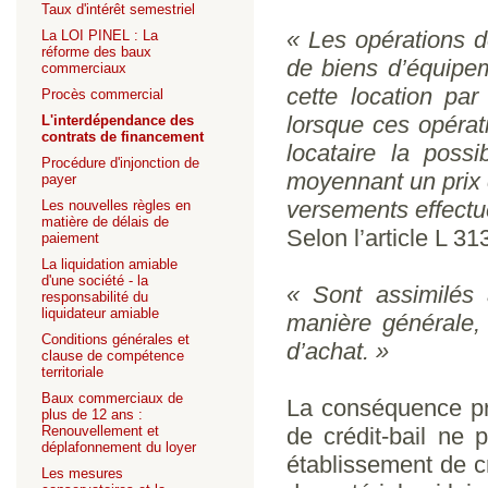
Taux d'intérêt semestriel
« Les opérations d
La LOI PINEL : La
réforme des baux
de biens d’équipem
commerciaux
cette location par
Procès commercial
lorsque ces opérati
L'interdépendance des
contrats de financement
locataire la possi
Procédure d'injonction de
moyennant un prix 
payer
versements effectué
Les nouvelles règles en
matière de délais de
Selon l’article L 
paiement
La liquidation amiable
d'une société - la
« Sont assimilés à
responsabilité du
liquidateur amiable
manière générale, 
Conditions générales et
d’achat. »
clause de compétence
territoriale
Baux commerciaux de
La conséquence pre
plus de 12 ans :
Renouvellement et
de crédit-bail ne 
déplafonnement du loyer
établissement de cr
Les mesures