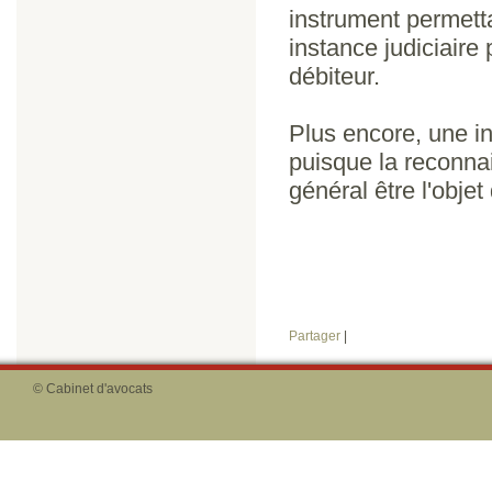
instrument permett
instance judiciair
débiteur.
Plus encore, une i
puisque la reconnai
général être l'obje
Partager
|
© Cabinet d'avocats