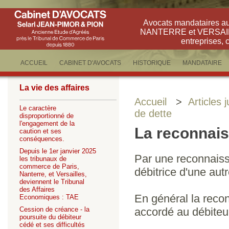
Avocats mandataires a
NANTERRE et VERSAILLE
entreprises, 
ACCUEIL
CABINET D'AVOCATS
HISTORIQUE
MANDATAIRE
La vie des affaires
Accueil
>
Articles 
Le caractère
de dette
disproportionné de
l'engagement de la
La reconnais
caution et ses
conséquences.
Depuis le 1er janvier 2025
Par une reconnaiss
les tribunaux de
commerce de Paris,
débitrice d'une autr
Nanterre, et Versailles,
deviennent le Tribunal
des Affaires
En général la recon
Economiques : TAE
Cession de créance - la
accordé au débiteu
poursuite du débiteur
cédé et ses difficultés