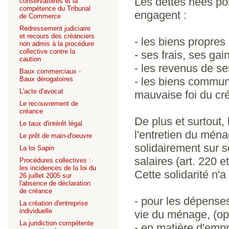
Les dettes nées po
conservatoires et la
compétence du Tribunal
engagent :
de Commerce
Redressement judiciaire
et recours des créanciers
- les biens propres 
non admis à la procédure
collective contre la
- ses frais, ses gai
caution
- les revenus de se
Baux commerciaux -
Baux dérogatoires
- les biens commun
L'acte d'avocat
mauvaise foi du cré
Le recouvrement de
créance
De plus et surtout,
Le taux d'intérêt légal
l'entretien du ména
Le prêt de main-d'oeuvre
solidairement sur s
La loi Sapin
salaires (art. 220 e
Procédures collectives :
les incidences de la loi du
Cette solidarité n'a 
26 juillet 2005 sur
l'absence de déclaration
de créance
- pour les dépense
La création d'entreprise
individuelle
vie du ménage, (opé
La juridiction compétente
- en matière d'em