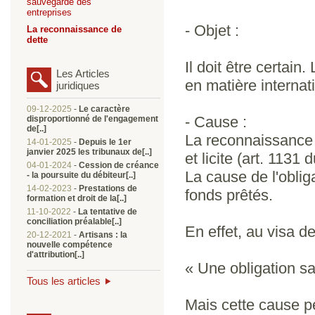
sauvegarde des
entreprises
- Objet :
La reconnaissance de
dette
Il doit être certai
Les Articles
en matière internat
juridiques
09-12-2025
-
Le caractère
- Cause :
disproportionné de l'engagement
de[..]
La reconnaissance 
14-01-2025
-
Depuis le 1er
janvier 2025 les tribunaux de[..]
et licite (art. 1131 
04-01-2024
-
Cession de créance
La cause de l'oblig
- la poursuite du débiteur[..]
14-02-2023
-
Prestations de
fonds prêtés.
formation et droit de la[..]
11-10-2022
-
La tentative de
conciliation préalable[..]
En effet, au visa de
20-12-2021
-
Artisans : la
nouvelle compétence
d'attribution[..]
« Une obligation sa
Tous les articles
Mais cette cause pe