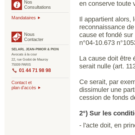
Nos
en conserve toute v
Consultations
Mandataires
Il appartient alors,
reconnaissance de
cause et fondé sur 
Nous
Contacter
n°04-10.673 n°1053
SELARL JEAN-PIMOR & PION
Avocats à la cour
La cause doit être 
22, rue Godot de Mauroy
serait nulle (art. 1
75009 PARIS
01 44 71 98 98
Ce serait, par exem
Contact et
plan d'accès
dissimuler une part
cession de fonds d
2°) Sur les condi
- l'acte doit, en prin