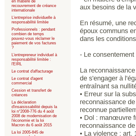
en matière de
recouvrement de créance
aux besoins de la v
internationale
L'entreprise individuelle à
En résumé, une rec
responsabilité limitée
Professionnels : pendant
époux communs en b
combien de temps
dans les condition
pouvez-vous réclamer le
paiement de vos factures
?
- Le consentement 
L'entrepreneur individuel à
responsabilité limitée :
l'EIRL
La reconnaissance d
Le contrat d'affacturage
de s'engager à l'ég
Le contrat d'agent
commercial
entraînant sa nullit
Cession et transfert de
• Erreur sur la sub
créances
reconnaissance de d
La déclaration
d'insaisissabilité depuis la
reconnue partiellem
loi n°2008-776 du 4 août
2008 de modernisation de
• Dol : manœuvre fr
l'économie et la loi
reconnaissance de d
Macron du 6 août 2015
• La violence : art.
La loi 2005-845 de